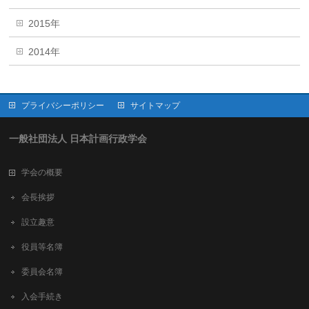
2015年
2014年
プライバシーポリシー
サイトマップ
一般社団法人 日本計画行政学会
学会の概要
会長挨拶
設立趣意
役員等名簿
委員会名簿
入会手続き