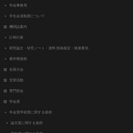
学会事務局
学生会員制度について
機関誌案内
計画行政
研究論文・研究ノート・資料 投稿規定・執筆要領
著作権規程
全国大会
支部活動
専門部会
学会賞
学会賞学術賞に関する規程
論文賞に関する規程