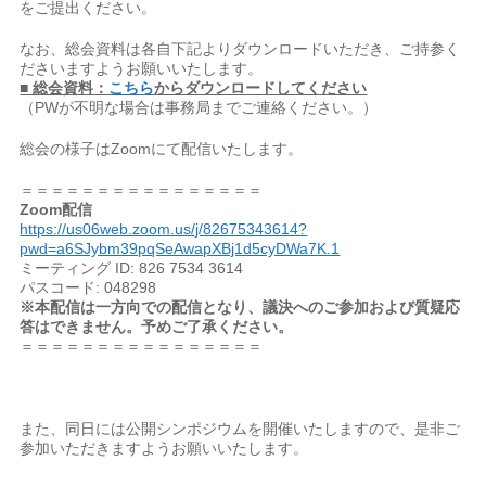
をご提出ください。
なお、総会資料は各自下記よりダウンロードいただき、ご持参く
ださいますようお願いいたします。
■ 総会資料：
こちら
からダウンロードしてください
（PWが不明な場合は事務局までご連絡ください。）
総会の様子はZoomにて配信いたします。
＝＝＝＝＝＝＝＝＝＝＝＝＝＝＝＝
Zoom配信
https://us06web.zoom.us/j/82675343614?
pwd=a6SJybm39pqSeAwapXBj1d5cyDWa7K.1
ミーティング ID: 826 7534 3614
パスコード: 048298
※本配信は一方向での配信となり、議決へのご参加および質疑応
答はできません。予めご了承ください。
＝＝＝＝＝＝＝＝＝＝＝＝＝＝＝＝
また、同日には公開シンポジウムを開催いたしますので、是非ご
参加いただきますようお願いいたします。