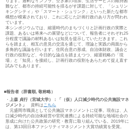
ります。過剰なインフラ、空き家の増加、生活サービスの維持困
難など、都市の持続可能性を揺るがす課題に対して、「シュリン
キングシティ」や「スマート・シュリンク」といった新たな都市
構想が模索されており、これに応じた計画行政のあり方が問われ
ています。
本シンポジウムでは、縮退時代のまちづくりと計画行政の実際と
課題、あるいは将来への展望などについて、報告者にそれぞれ25
分程度で議論の材料あるいは知見を提示していただきます。これ
らを踏まえ、相互の意見の交流を通じて、理論と実践の両面から
多角的な議論を行います。住民合意の形成、自治体財政、議会と
行政の役割など、今日的な論点を踏まえつつ、縮退戦略の「現
場」と「知見」を接続し、計画行政の役割をあらためて捉え直す
試みでもあります。
■報告者（辞書順, 敬称略）
・
上森 貞行（宮城大学）：「（仮）人口減少時代の公共施設マネ
ジメント」
資料は
こちら
元盛岡市職員として公共施設マネジメントに従事。現在は、人
口減少時代の自治体経営や官民連携による持続可能な地域社会の
形成に向けた公共政策の研究・教育に取り組んでいる。2019年に
は、第13回日本ファシリティマネジメント大賞功績賞を受賞。