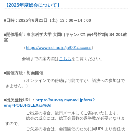
【2025年度総会について】
■日時：2025年6月21日（土）13：00～14：00
■開催場所：東京科学大学 大岡山キャンパス 南4号館2階 S4-201教
室
（
https://www.isct.ac.jp/ja/001/access
）
会場までの案内図は
こちら
をご覧ください。
■開催方法：対面開催
（オンラインでの傍聴は可能ですが、議決への参加はで
きません。）
■出欠登録URL：
https://survey.mynavi.jp/cre/?
enq=POE0HSLEXac%3d
ご出席の場合、後日メールにてご案内いたします。
総会の成立には、総正会員数の過半数が必要となりま
すので、
ご欠席の場合は、会議開催のために同URLより委任状