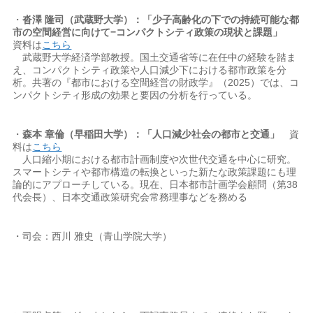
・
沓澤 隆司（武蔵野大学）：「少子高齢化の下での持続可能な都
市の空間経営に向けて−コンパクトシティ政策の現状と課題」
資料は
こちら
武蔵野大学経済学部教授。国土交通省等に在任中の経験を踏ま
え、コンパクトシティ政策や人口減少下における都市政策を分
析。共著の『都市における空間経営の財政学』（2025）では、コ
ンパクトシティ形成の効果と要因の分析を行っている。
・
森本 章倫（早稲田大学）：「人口減少社会の都市と交通」
資
料は
こちら
人口縮小期における都市計画制度や次世代交通を中心に研究。
スマートシティや都市構造の転換といった新たな政策課題にも理
論的にアプローチしている。現在、日本都市計画学会顧問（第38
代会長）、日本交通政策研究会常務理事などを務める
・司会：西川 雅史（青山学院大学）