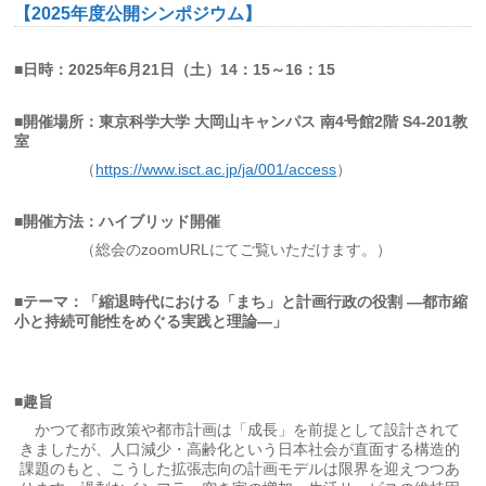
【2025年度公開シンポジウム】
■日時：2025年6月21日（土）14：15～16：15
■開催場所：東京科学大学 大岡山キャンパス 南4号館2階 S4-201教
室
（
https://www.isct.ac.jp/ja/001/access
）
■開催方法：ハイブリッド開催
（総会のzoomURLにてご覧いただけます。）
■テーマ：「縮退時代における「まち」と計画行政の役割 —都市縮
小と持続可能性をめぐる実践と理論—」
■趣旨
かつて都市政策や都市計画は「成長」を前提として設計されて
きましたが、人口減少・高齢化という日本社会が直面する構造的
課題のもと、こうした拡張志向の計画モデルは限界を迎えつつあ