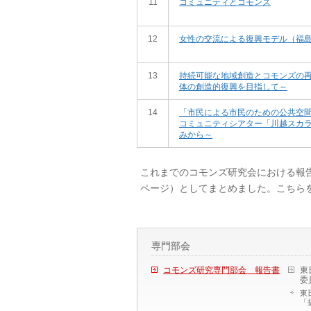
11
コミュニティとコモンズ
12
女性の交流による復興モデル（福
13
持続可能な地域創造とコモンズの
体の創造的復興を目指して～
14
「市民による市民のための公共空間
コミュニティシアター「川越スカ
みから～
これまでのコモンズ研究会における報
ページ）としてまとめました。こちら
専門部会
コモンズ研究専門部会 報告書
東
委
東
「