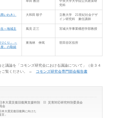
幸田 雅治
中央大学大学院公共政策研
究科
島県いわき）
大和田 順子
立教大学 21世紀社会デザ
イン研究科 兼任講師
再生～地域主
風見 正三
宮城大学事業構想学部教授
づくり」 ～
東海林 伸篤
世田谷区役所
ラ座」の取組
告と議論を「コモンズ研究会における議論について」（全３４
をご覧ください。 →
コモンズ研究会専門部会報告書
日本大震災復旧復興支援特別
災害対応研究特別委員会
員会
日本大震災復旧復興に向けた
提言」