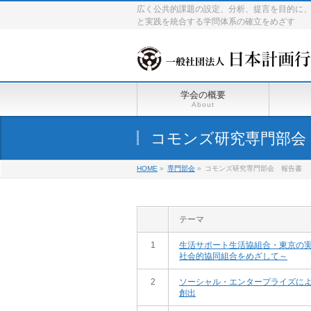
広く公共的課題の設定、分析、提言を目的に
と実践を統合する学問体系の確立をめざす
学会の概要
About
コモンズ研究専門部会
HOME
»
専門部会
»
コモンズ研究専門部会 報告書
テーマ
1
生活サポート生活協組合・東京の
社会的協同組合をめざして～
2
ソーシャル・エンタープライズに
創出