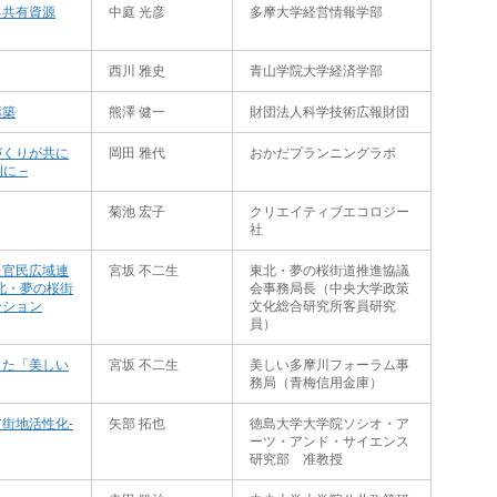
る共有資源
中庭 光彦
多摩大学経営情報学部
西川 雅史
青山学院大学経済学部
構築
熊澤 健一
財団法人科学技術広報財団
づくりが共に
岡田 雅代
おかだプランニングラボ
に ‒
菊池 宏子
クリエイティブエコロジー
社
た官民広域連
宮坂 不二生
東北・夢の桜街道推進協議
北・夢の桜街
会事務局長（中央大学政策
ーション
文化総合研究所客員研究
員）
した「美しい
宮坂 不二生
美しい多摩川フォーラム事
務局（青梅信用金庫）
街地活性化-
矢部 拓也
徳島大学大学院ソシオ・ア
ーツ・アンド・サイエンス
研究部 准教授