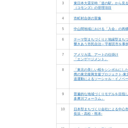
3
東日本大震災時「道の駅」から見
（コモンズ）の管理項目
4
市町村合併の実像
5
中山間地域における「入会」の再
6
テーマ型まちづくりと地縁型まち
響きあう市民自治 ‒ 宇都宮市を事例
7
アメリカ流、アートの仕掛け
「エンゲージメント」
8
「東北の美しい桜をシンボルにし
携の東北復興支援プロジェクト-東
道運動によるソーシャル・イノベ
9
普遍的な地域づくりモデルを目指
多摩川フォーラム」
10
日本型まちづくり会社による中心市
長浜・高松・熊本-