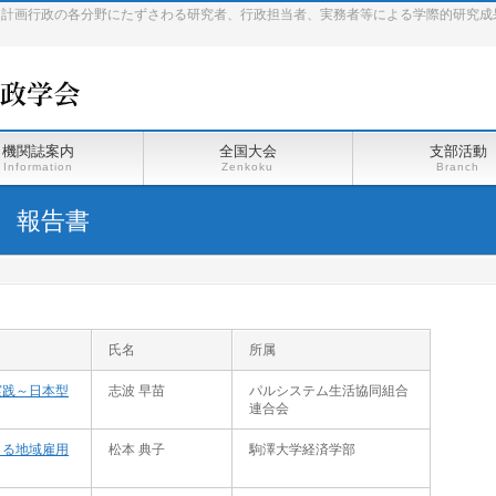
、計画行政の各分野にたずさわる研究者、行政担当者、実務者等による学際的研究成
機関誌案内
全国大会
支部活動
Information
Zenkoku
Branch
 報告書
氏名
所属
実践～日本型
志波 早苗
パルシステム生活協同組合
連合会
よる地域雇用
松本 典子
駒澤大学経済学部