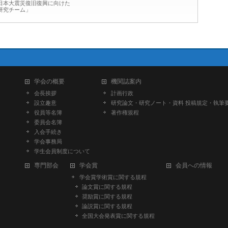
日本大震災復旧復興に向けた
研究チーム」
学会の概要
機関誌案内
会長挨拶
計画行政
設立趣意
研究論文・研究ノート・資料 投稿規定・執筆
役員等名簿
著作権規程
委員会名簿
入会手続き
学会事務局
学生会員制度について
専門部会
学会賞
会員への情報
学会賞学術賞に関する規程
論文賞に関する規程
奨励賞に関する規程
論説賞に関する規程
全国大会発表賞に関する規程