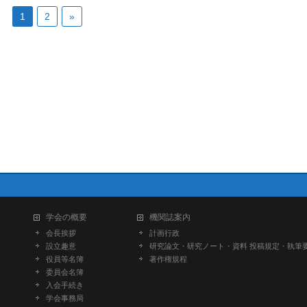
1
2
»
学会の概要
機関誌案内
会長挨拶
計画行政
設立趣意
研究論文・研究ノート・資料 投稿規定・執筆
役員等名簿
著作権規程
委員会名簿
入会手続き
学会事務局