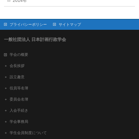
2014年
プライバシーポリシー
サイトマップ
一般社団法人 日本計画行政学会
学会の概要
会長挨拶
設立趣意
役員等名簿
委員会名簿
入会手続き
学会事務局
学生会員制度について