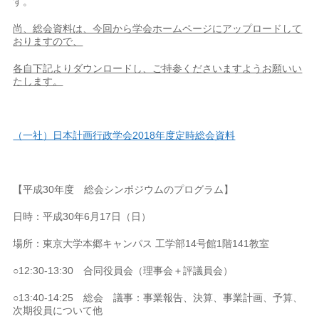
す。
尚、総会資料は、今回から学会ホームページにアップロードして
おりますので、
各自下記よりダウンロードし、ご持参くださいますようお願いい
たします。
（一社）日本計画行政学会2018年度定時総会資料
【平成30年度 総会シンポジウムのプログラム】
日時：平成30年6月17日（日）
場所：東京大学本郷キャンパス 工学部14号館1階141教室
○12:30-13:30 合同役員会（理事会＋評議員会）
○13:40-14:25 総会 議事：事業報告、決算、事業計画、予算、
次期役員について他