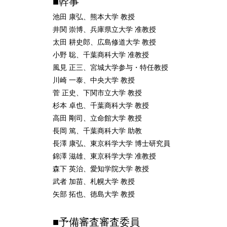
■幹事
池田 康弘、熊本大学 教授
井関 崇博、兵庫県立大学 准教授
太田 耕史郎、広島修道大学 教授
小野 聡、千葉商科大学 准教授
風見 正三、宮城大学参与・特任教授
川崎 一泰、中央大学 教授
菅 正史、下関市立大学 教授
杉本 卓也、千葉商科大学 教授
高田 剛司、立命館大学 教授
長岡 篤、千葉商科大学 助教
長澤 康弘、東京科学大学 博士研究員
錦澤 滋雄、東京科学大学 准教授
森下 英治、愛知学院大学 教授
武者 加苗、札幌大学 教授
矢部 拓也、徳島大学 教授
■予備審査審査委員