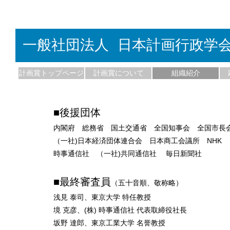
一般社団法人 日本計画行政学会
計画賞トップページ
計画賞について
組織紹介
■後援団体
内閣府 総務省 国土交通省 全国知事会 全国市長
（一社)日本経済団体連合会 日本商工会議所 NHK
時事通信社 （一社)共同通信社 毎日新聞社
■最終審査員
（五十音順、敬称略）
浅見 泰司、東京大学 特任教授
境 克彦、(株) 時事通信社 代表取締役社長
坂野 達郎、東京工業大学 名誉教授