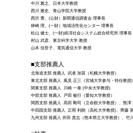
中川 雅之、日本大学教授
西川 雅史、青山学院大学教授
西沢 豊、(公財）新聞通信調査会 理事長
林崎 理、(一財）地域活性化センター 理事長
松山 健士、(一財)経済社会システム総合研究所 理事長
村山 武彦、東京科学大学 教授
山本 佳世子、電気通信大学 教授
■支部推薦人
北海道支部 推薦人 武者 加苗（札幌大学教授）
東北支部 推薦人 風見 正三（宮城大学参与・特任教授
関東支部 推薦人 川崎 一泰 (中央大学教授)
中部支部 推薦人 戸田 敏行（愛知大学教授）
関西支部 推薦人 髙田 剛司（立命館大学教授）、熊澤
中四国支部 推薦人 正岡 利朗（高松大学教授)、齊藤
九州支部 推薦人 井田 貴志（熊本県立大学教授）、竹